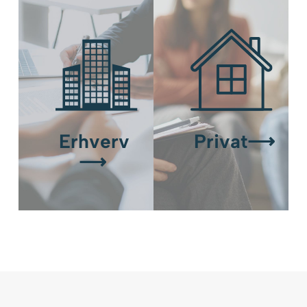
Erhverv
Privat⟶
⟶